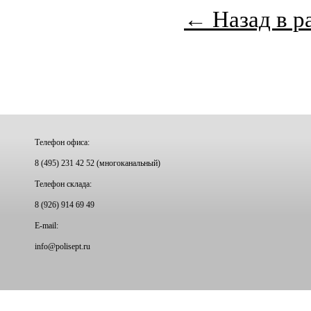
← Назад в р
Телефон офиса:
8 (495) 231 42 52 (многоканальный)
Телефон склада:
8 (926) 914 69 49
E-mail:
info@
polisept.ru