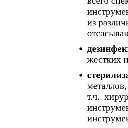
всего спе
инструмен
из различ
отсасыва
дезинфек
жестких и
стерилиз
металлов,
т.ч. хиру
инструмен
инструмен