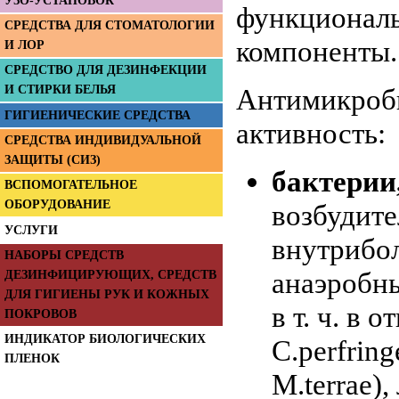
УЗО-УСТАНОВОК
функционал
СРЕДСТВА ДЛЯ СТОМАТОЛОГИИ
компоненты.
И ЛОР
СРЕДСТВО ДЛЯ ДЕЗИНФЕКЦИИ
И СТИРКИ БЕЛЬЯ
Антимикроб
ГИГИЕНИЧЕСКИЕ СРЕДСТВА
активность:
СРЕДСТВА ИНДИВИДУАЛЬНОЙ
ЗАЩИТЫ (СИЗ)
бактерии
ВСПОМОГАТЕЛЬНОЕ
ОБОРУДОВАНИЕ
возбудите
УСЛУГИ
внутрибо
НАБОРЫ СРЕДСТВ
анаэробн
ДЕЗИНФИЦИРУЮЩИХ, СРЕДСТВ
ДЛЯ ГИГИЕНЫ РУК И КОЖНЫХ
в т. ч. в 
ПОКРОВОВ
ИНДИКАТОР БИОЛОГИЧЕСКИХ
C.perfrin
ПЛЕНОК
М.terrae)