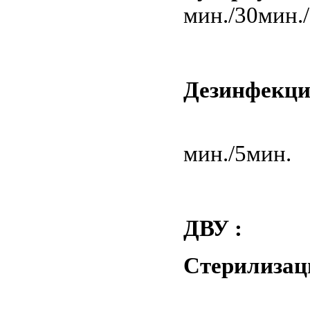
мин./30мин.
Дезинфекц
мин./5мин.
ДВУ
Стерилиз