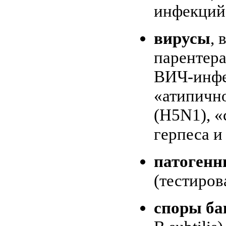
инфекций 
вирусы
, 
парентерал
ВИЧ-инфе
«атипичн
(H5N1), «
герпеса и
патогенн
(тестиров
споры б