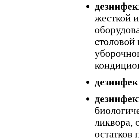
дезинфек
жесткой и
оборудова
столовой 
уборочног
кондицио
дезинфе
дезинфек
биологиче
ликвора, 
остатков 