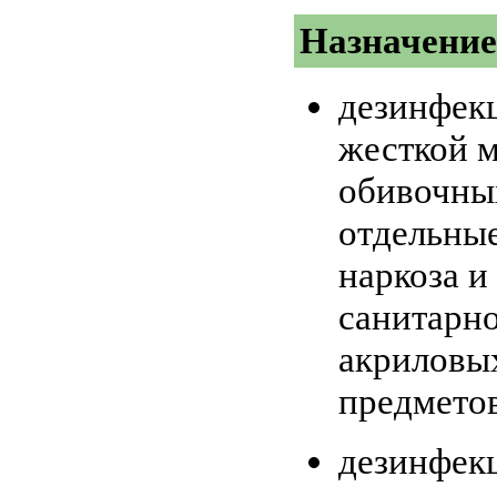
Назначение
дезинфекц
жесткой м
обивочных
отдельные
наркоза и
санитарно
акриловых
предметов
дезинфек