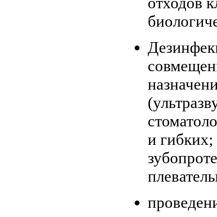
отходов к
биологиче
Дезинфекц
совмещенн
назначен
(ультразв
стоматоло
и гибких;
зубопроте
плеватель
проведени