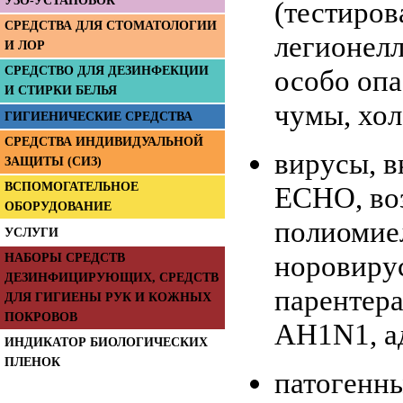
УЗО-УСТАНОВОК
(тестирова
СРЕДСТВА ДЛЯ СТОМАТОЛОГИИ
легионелл
И ЛОР
СРЕДСТВО ДЛЯ ДЕЗИНФЕКЦИИ
особо оп
И СТИРКИ БЕЛЬЯ
чумы, хо
ГИГИЕНИЧЕСКИЕ СРЕДСТВА
СРЕДСТВА ИНДИВИДУАЛЬНОЙ
вирусы, в
ЗАЩИТЫ (СИЗ)
ВСПОМОГАТЕЛЬНОЕ
ЕСНО, во
ОБОРУДОВАНИЕ
полиомиел
УСЛУГИ
норовиру
НАБОРЫ СРЕДСТВ
ДЕЗИНФИЦИРУЮЩИХ, СРЕДСТВ
парентера
ДЛЯ ГИГИЕНЫ РУК И КОЖНЫХ
ПОКРОВОВ
AH1N1, а
ИНДИКАТОР БИОЛОГИЧЕСКИХ
ПЛЕНОК
патогенны