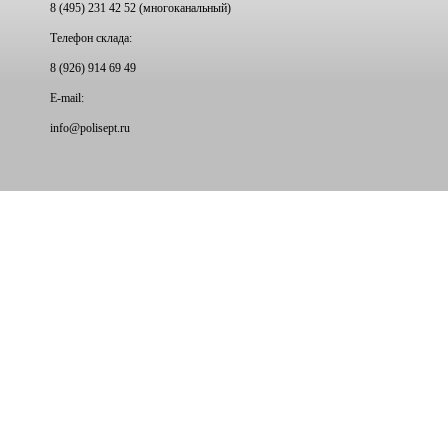
8 (495) 231 42 52 (многоканальный)
Телефон склада:
8 (926) 914 69 49
E-mail:
info@
polisept.ru